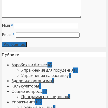
Имя
*
Email
*
Рубрики
Аэробика и фитнес
45
Упражнения для похудения
17
Упражнения на растяжку
6
Здоровье организма
9
Калькуляторы
1
Общие вопросы
53
Программы тренировок
8
Упражнения
102
Грудные мышцы
8