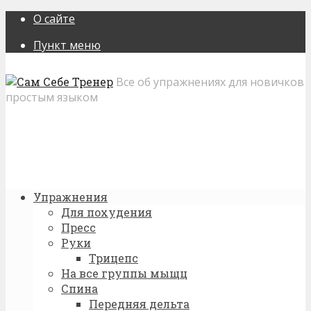
О сайте
Пункт меню
Все об упражнениях для новичков
простым языком
Упражнения
Для похудения
Пресс
Руки
Трицепс
На все группы мыщц
Спина
Передняя дельта