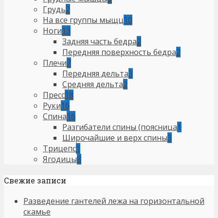
Грудь
2
На все группы мыщц
10
Ноги
13
Задняя часть бедра
2
Передняя поверхность бедра
2
Плечи
7
Передняя дельта
3
Средняя дельта
2
Пресс
18
Руки
16
Спина
16
Разгибатели спины (поясница
1
Широчайшие и верх спины
3
Трицепс
1
Ягодицы
8
Свежие записи
Разведение гантелей лежа на горизонтальной
скамье